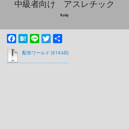
中級者向け アスレチック
Ru6y
F
H
Li
T
共
ac
at
n
w
有
配布ワールド
e
e
e
itt
b
n
er
o
a
o
k