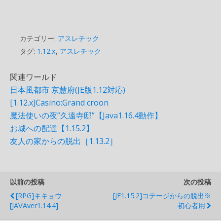
カテゴリー:
アスレチック
タグ:
1.12.x
,
アスレチック
関連ワールド
日本風都市 京慧府(JE版1.12対応)
[1.12.x]Casino:Grand croon
魔法使いの夜”久遠寺邸”【Java1.16.4動作】
お城への配達【1.15.2】
友人の家からの脱出［1.13.2］
以前の投稿
次の投稿
[RPG]キキョウ
[JE1.15.2]コテージからの脱出※
[JAVAver1.14.4]
初心者用