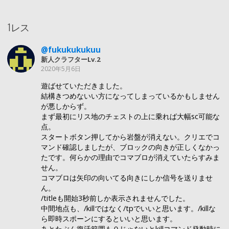
1レス
@fukukukukuu
新人クラフターLv.2
2020年5月6日
遊ばせていただきました。
結構きつめないい方になってしまっているかもしません
が悪しからず。
まず最初にリス地のチェストの上に乗れば大幅sc可能な
点。
スタートボタン押してから岩盤が消えない。クリエでコ
マンド確認しましたが、ブロックの向きが正しくなかっ
たです。何らかの理由でコマブロが消えていたらすみま
せん。
コマブロは矢印の向いてる向きにしか信号を送りませ
ん。
/titleも開始3秒前しか表示されませんでした。
中間地点も、/killではなく/tpでいいと思います。/killな
ら即時スポーンにするといいと思います。
あとたぶん復活範囲も０じゃないとkillコマンド発動時に