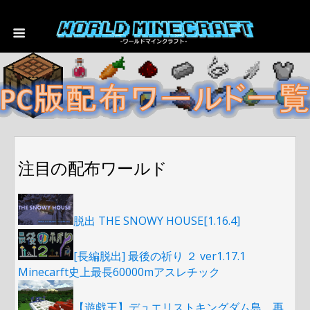
注目の配布ワールド
脱出 THE SNOWY HOUSE[1.16.4]
[長編脱出] 最後の祈り ２ ver1.17.1
Minecarft史上最長60000mアスレチック
【遊戯王】デュエリストキングダム島 再