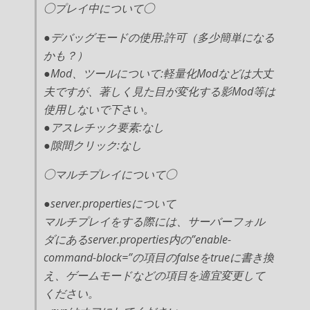
◯プレイ中について◯
●デバッグモードの使用:許可（多少簡単になる
かも？）
●Mod、ツールについて:軽量化Modなどは大丈
夫ですが、著しく見た目が変化する影Mod等は
使用しないで下さい。
●アスレチック要素:なし
●隙間クリック:なし
◯マルチプレイについて◯
●server.propertiesについて
マルチプレイをする際には、サーバーフォル
ダにあるserver.properties内の”enable-
command-block=”の項目のfalseをtrueに書き換
え、ゲームモードなどの項目を適宜変更して
ください。