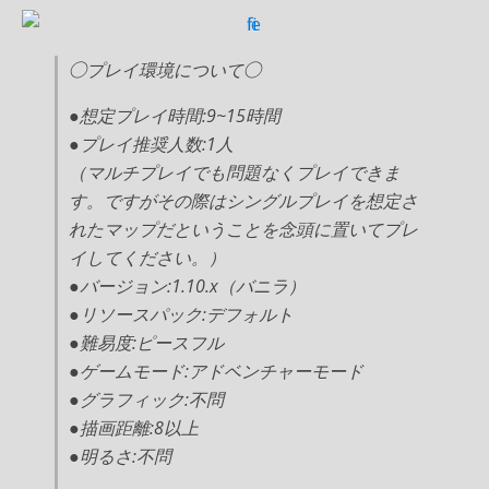
◯プレイ環境について◯
●想定プレイ時間:9~15時間
●プレイ推奨人数:1人
（マルチプレイでも問題なくプレイできま
す。ですがその際はシングルプレイを想定さ
れたマップだということを念頭に置いてプレ
イしてください。）
●バージョン:1.10.x（バニラ）
●リソースパック:デフォルト
●難易度:ピースフル
●ゲームモード:アドベンチャーモード
●グラフィック:不問
●描画距離:8以上
●明るさ:不問