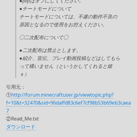
●pvpはオフにしてください。
●チートモードについて
チートモードについては、不慮の動作不良の
原因となるので使用をお控えください。
◯二次配布について◯
●二次配布は禁止とします。
●紹介、宣伝、プレイ動画投稿などはしてもら
って構いません（というかしてくれると嬉
ｓ）
引用元：
①
http://forum.minecraftuser.jp/viewtopic.php?
f=10&t=32470&sid=96daffd83c6ef7cf98b53b69eb3caea
7
②Read_Me.txt
ダウンロード