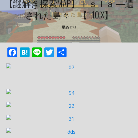
【謎解き探索MAP】ｉｓｌａ ―遺
された島々―【1.10.x】
星めぐり
F
H
Li
T
共
ac
at
n
w
有
e
e
e
itt
b
n
er
o
a
o
k