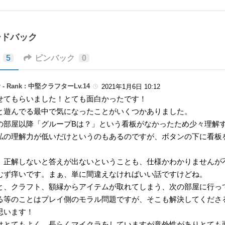
ードバック
5
ピンバック
0
 -
Rank : 中堅クラフターLv.14
2021年1月6日 10:12
せてもらいました！とても面白かったです！
と遊んでる最中で気になったことがいくつかありました。
の部屋以降「グループBは？」という看板がなかったため少々理解
私の理解力が低いだけというのもあるのですが、ボタンの下に看板
、正解しないと答えが出ないということも、仕様かわかりませんが
むず痒いです。まぁ、単に間違えなければいい話ですけどね。
と、クラフト、額縁からアイテムが取れてしまう、次の部屋に行っ
る等のことはプレイ側のモラル問題ですが、そこも解決してくださ
思います！
はとてもよく、長らくマイクラをしていますが意外性がありとても