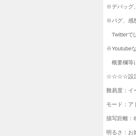
※デバッグ
※バグ、感
Twitte
※Yout
概要欄等に
☆☆☆☆設
難易度：イ
モード：ア
描写距離：
明るさ：お