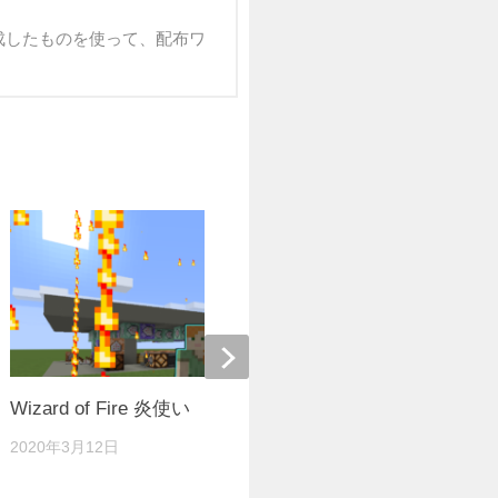
成したものを使って、配布ワ
Wizard of Fire 炎使い 【ver:1.15.2】
【Java版
2020年3月12日
2021年8月5