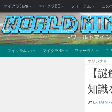
マイクラJava
マイクラBE
フォーラム
この
マイクラJava
マイクラBE
フォーラム
こ
オリジナル
【謎
知識
BY
EXITATM
·