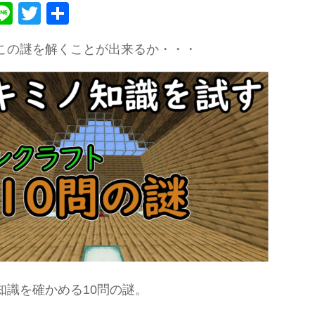
ebook
atena
Line
Twitter
共
有
この謎を解くことが出来るか・・・
知識を確かめる10問の謎。