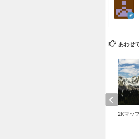
あわせ
【景観】Bismarck 2K×2Kマップ【
以上】
2017年5月5日