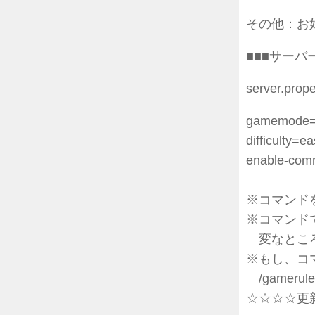
その他：お
■■■サーバ
server.prope
gamemode=
difficulty=e
enable-com
※コマンド
※コマンドで
変なところ
※もし、コ
/gamerul
☆☆☆☆更