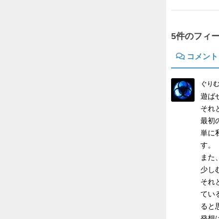
5件のフィ
コメント
ぐりむ
遊ば
それ
最初
単に
す。
また
少し
それ
てい
ると
発想