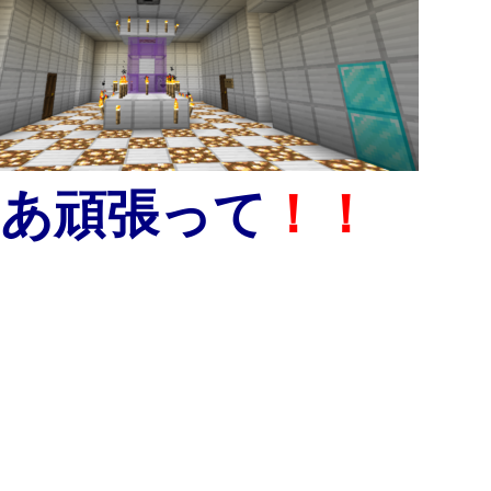
あ頑張って
！！