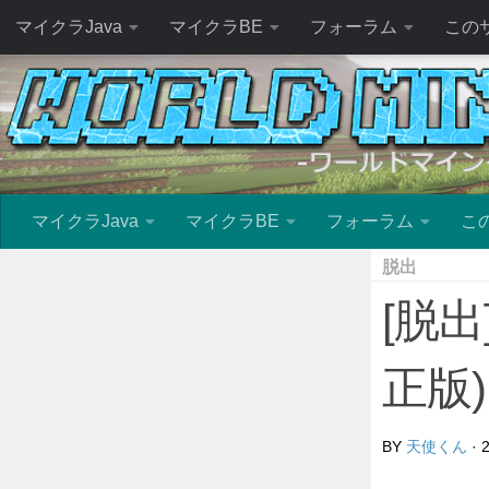
マイクラJava
マイクラBE
フォーラム
この
マイクラJava
マイクラBE
フォーラム
こ
脱出
[脱
正版)1
BY
天使くん
·