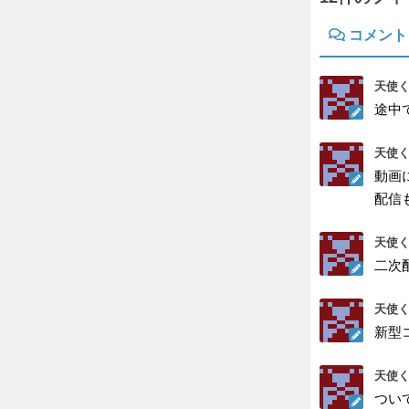
コメント
天使く
途中
天使く
動画
配信も
天使く
二次
天使く
新型
天使く
つい