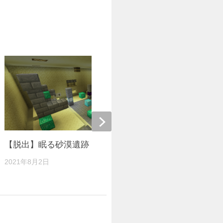
【脱出】眠る砂漠遺跡【1.16.5】
【1.14.4】
2021年8月2日
2019年9月21