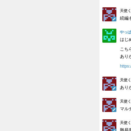
天使く
続編
やっ
はじ
こち
あり
https
天使く
あり
天使く
マル
天使く
難易