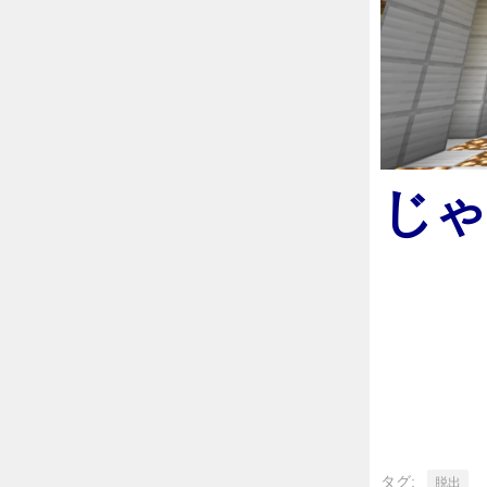
じゃ
タグ:
脱出