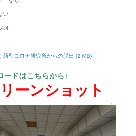
ク なし
ない
14.4
出] 新型コロナ研究所からの脱出
ロードはこちらから↑
リーンショット