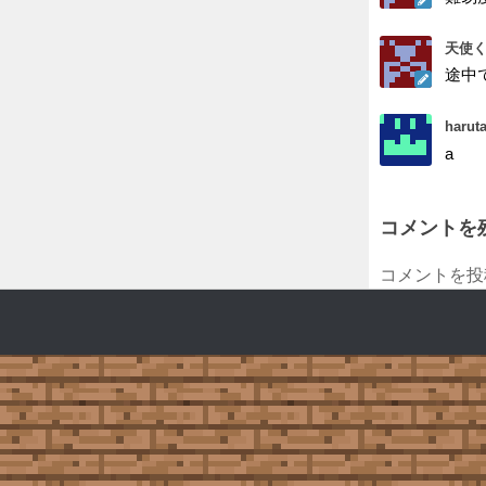
天使く
途中
harut
a
コメントを
コメントを投