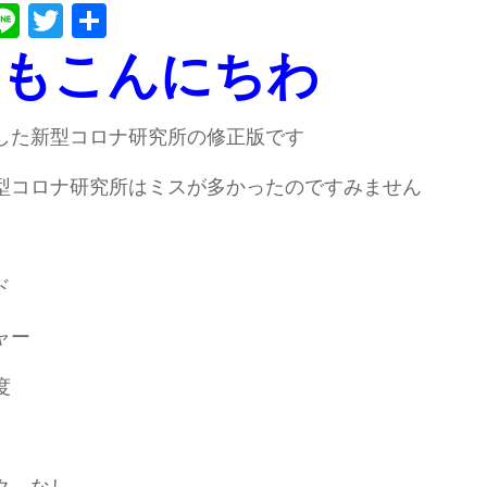
ebook
atena
Line
Twitter
共
有
もこんにちわ
した新型コロナ研究所の修正版です
型コロナ研究所はミスが多かったのですみません
ド
ャー
度