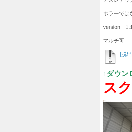
アスレチッ
ホラーでは
version 1.
マルチ可
[脱
↑ダウン
スク