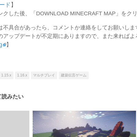
ード
】
クした後、「DOWNLOAD MINECRAFT MAP」を
は不具合があったら、コメントか連絡をしてお願いしま
のアップデートが不定期にありますので、また来ればよ
g
】
1.15.x
1.16.x
マルチプレイ
建築伝言ゲーム
て読みたい