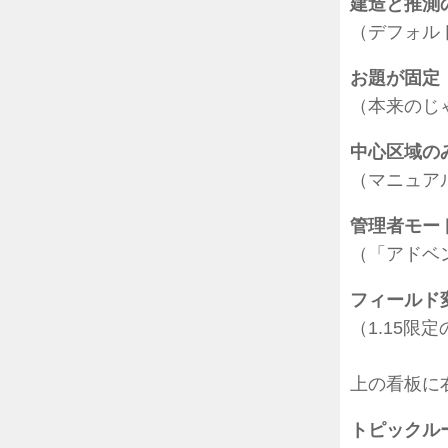
建造と推測
（デフォル
お題が固定
（本来のじ
中心区域の
（マニュア
管理者モー
（「アドベ
フィールド
（1.15限
上の看板に
トピックル