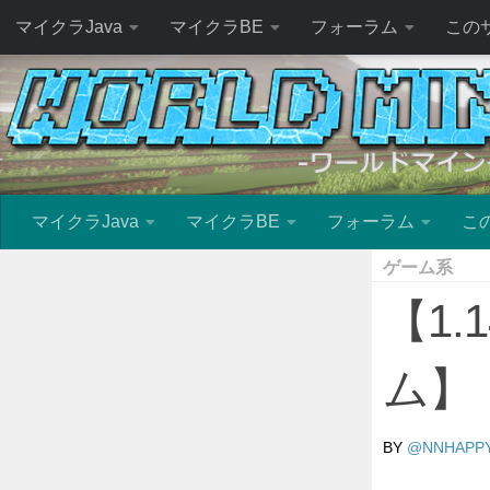
マイクラJava
マイクラBE
フォーラム
この
マイクラJava
マイクラBE
フォーラム
こ
ゲーム系
【1.
ム】
BY
@NNHAPP