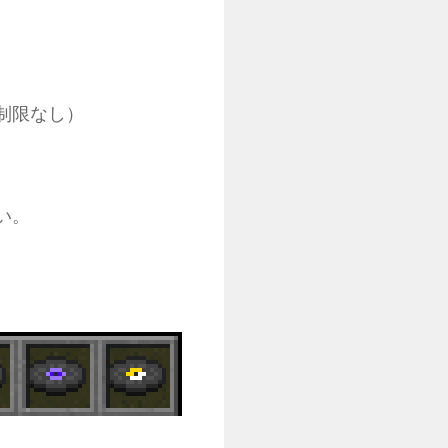
制限なし）
い。