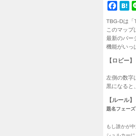
Fac
H
TBG-Dは「T
このマップは、
最新のバー
機能がいっぱ
【ロビー】
左側の数字
黒になると
【ルール】
題名フェーズ
もし誰かが中
シュルカーに