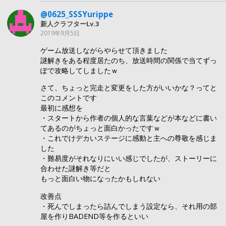
@0625_SSSYurippe
新人クラフターLv.3
2019年9月5日
ゲーム放送しながらやらせて頂きました
謎解きをある程度居たのち、放送時間の関係で当てずっ
ぽで攻略してしましたｗ
さて、ちょっと完走と変更をした方がいいかな？ってと
このコメントです
最初に感想を
・スタートから作者の個人的な言葉などが本などに書い
てあるのがちょっと面白かったですｗ
・これでけデカいステージに感動と主への尊敬を感じま
した
・難易度がそれなりにいい感じでしたが、ストーリーに
合わせた謎解き等だと
もっと面白い物になったかもしれない
改善点
・死んでしまったら詰んでしまう設定なら、それ用の部
屋を作りBADEND等を作るといい