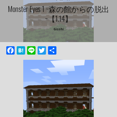
Monster Eyes 1 ~森の館からの脱出
~【1.14】
Gisshi
F
H
Li
T
共
ac
at
n
w
有
e
e
e
itt
b
n
er
o
a
o
k