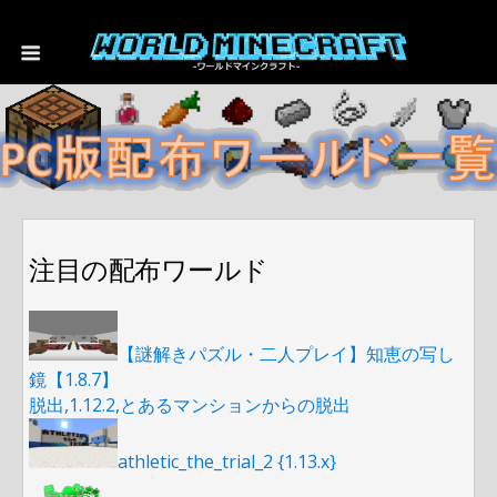
注目の配布ワールド
【謎解きパズル・二人プレイ】知恵の写し
鏡【1.8.7】
脱出,1.12.2,とあるマンションからの脱出
athletic_the_trial_2 {1.13.x}