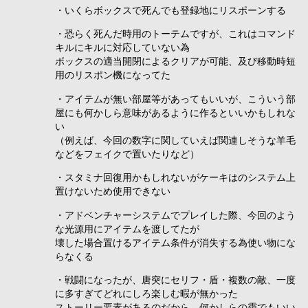
・いくらボックスで死んでも登録地にリスポーンする
・恐らく死んだ時用のトーテムですが、これはコマンド
キルにキルに対応していない為
ボックスの適当開閉によるクリアが可能、及び移動時短
用のリスポン機になってた
・アイテムが無い部屋等があってもいいが、こういう部
屋にも何かしら意味があるように作るといいかもしれな
い
（例えば、今回の数字に関していえば関連しそうな羊毛
などをフェイクで置いたりなど）
・スタミナ回復用かもしれないがケーキはのシステム上
置けないため使用できない
・アドベンチャーシステムでプレイした際、今回のよう
な光源用にアイテムを渡してたが
壊した場合置けるアイテム条件が消失する為使い物にな
らなくる
・戦闘になったが、唐突にセリフ・盾・複数の敵、一度
に多すぎてどれにしろ楽しむ暇が無かった
ストーリー要素があるのだから、何かしらの靄でもいい