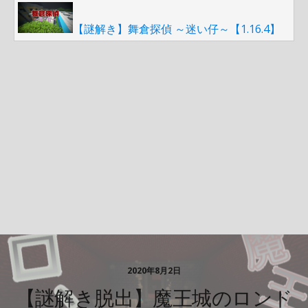
【謎解き】舞倉探偵 ～迷い仔～【1.16.4】
2020年8月2日
【謎解き脱出】魔王城のロンド