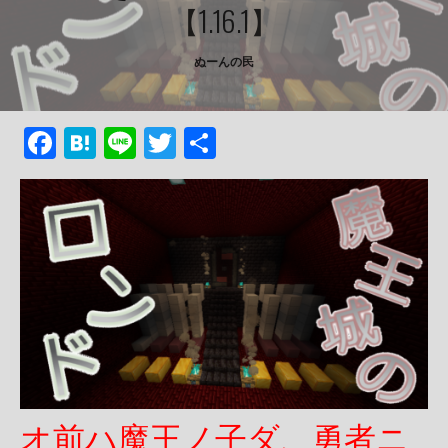
【1.16.1】
ぬーんの民
F
H
Li
T
共
ac
at
n
w
有
e
e
e
itt
b
n
er
o
a
o
k
オ前ハ魔王ノ子ダ、勇者ニ