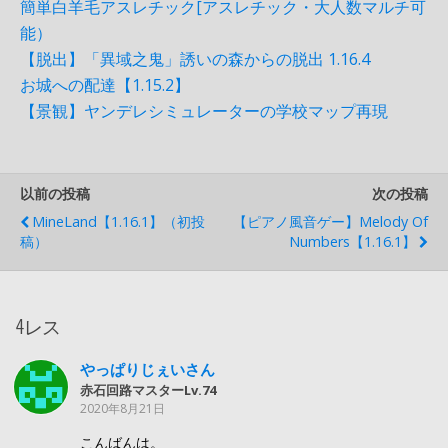
簡単白羊毛アスレチック[アスレチック・大人数マルチ可
能）
【脱出】「異域之鬼」誘いの森からの脱出 1.16.4
お城への配達【1.15.2】
【景観】ヤンデレシミュレーターの学校マップ再現
以前の投稿
次の投稿
MineLand【1.16.1】（初投
【ピアノ風音ゲー】Melody Of
稿）
Numbers【1.16.1】
4レス
やっぱりじぇいさん
赤石回路マスターLv.74
2020年8月21日
こんばんは。