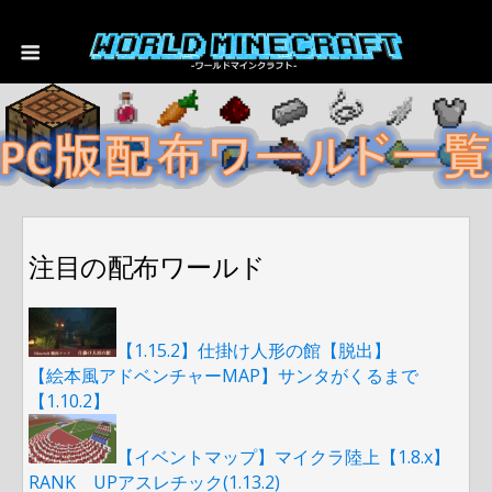
注目の配布ワールド
【1.15.2】仕掛け人形の館【脱出】
【絵本風アドベンチャーMAP】サンタがくるまで
【1.10.2】
【イベントマップ】マイクラ陸上【1.8.x】
RANK UPアスレチック(1.13.2)