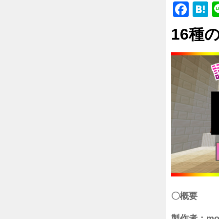
Fac
H
16種
〇概要
製作者：mo