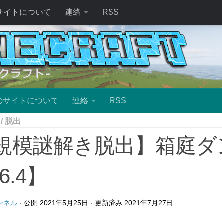
サイトについて
連絡
RSS
のサイトについて
連絡
RSS
/
脱出
規模謎解き脱出】箱庭ダ
6.4】
ンネル
· 公開
2021年5月25日
· 更新済み
2021年7月27日