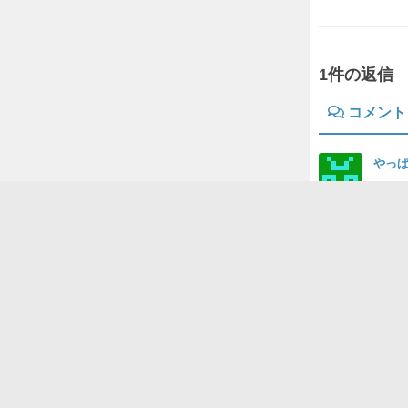
1件の返信
コメント
やっ
こん
こち
あり
https
コメントを
コメントを投