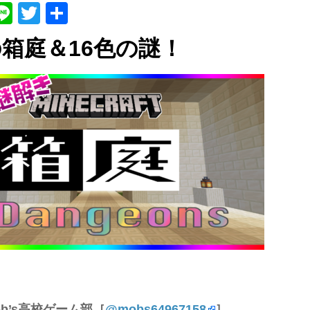
ebook
atena
Line
Twitter
共
有
の箱庭＆16色の謎！
b’s高校ゲーム部［
@mobs64967158
］