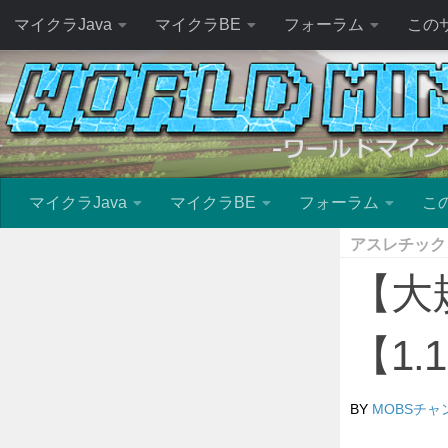
マイクラJava
マイクラBE
フォーラム
この
マイクラJava
マイクラBE
フォーラム
こ
アスレチック
【大
【1.1
BY
MOBSチャ