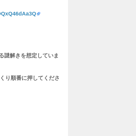
9OQxQ46dAa3Q
ける謎解きを想定していま
番に押してくださ