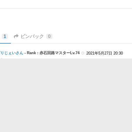
1
ピンバック
0
ぱりじぇいさん
-
Rank : 赤石回路マスターLv.74
2021年5月27日 20:30
ばんは。
らの作品を配信で遊ばせていただきます。
がとうございます！
://youtu.be/BQxiDvyVTLg
残す
稿するには
ログイン
してください。