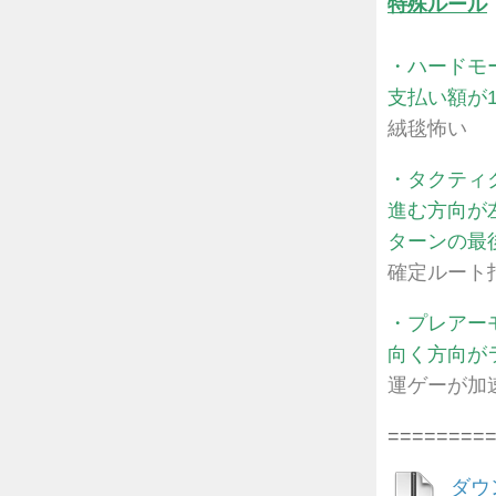
特殊ルール
・ハードモ
支払い額が
絨毯怖い
・タクティ
進む方向が
ターンの最
確定ルート
・プレアー
向く方向が
運ゲーが加
========
ダウ