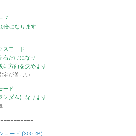
ード
10倍になります
クスモード
左右だけになり
後に方向を決めます
指定が苦しい
モード
ランダムになります
速
===========
ンロード