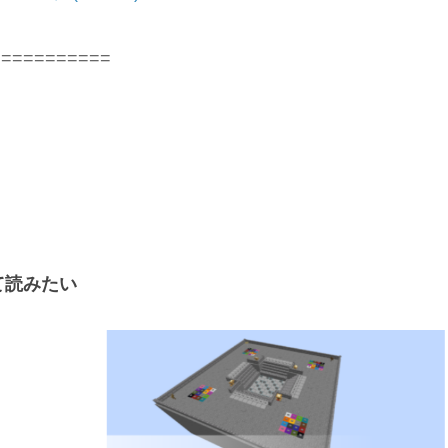
===========
て読みたい