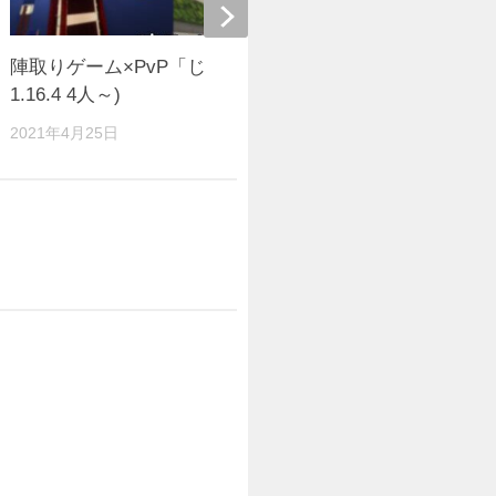
陣取りゲーム×PvP「じんとりと」(MCJE
【アーマード
1.16.4 4人～)
FACILITY
2021年4月25日
2016年2月14