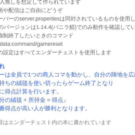
導入無しを想定して作られています
画や配信はご自由にどうぞ
バーのserver.propertiesは同封されているものを使
aftのバージョンは1.14.4(バニラ鯖)でのみ動作を確認して
強制終了したいときのコマンド
cmdata:command/gamereset
の設定はすべてエンダーチェストを使用します
れ
ーは全員で1つの商人コマを動かし、自分の陣地を広
持ちの絨毯を使い切ったらゲーム終了となり
に得点計算を行います。
の絨毯 + 所持金 = 得点』
番得点が高い人が勝利となります。
容はエンダーチェスト内の本に書かれています