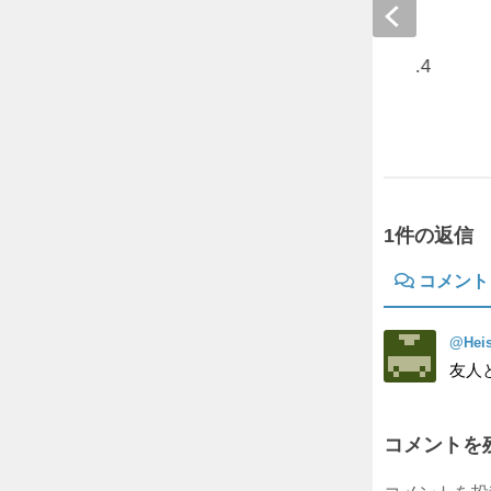
明治神球場 ver .1.16.4
2021年5月29日
1件の返信
コメント
@Hei
友人
コメントを