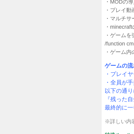
・MODの
・プレイ動
・マルチサー
・minecr
・ゲームを
/function 
・ゲーム内
ゲームの流
・プレイヤ
・全員が手
以下の通り
『残った自分
最終的に一
※詳しい内