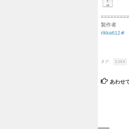
========
製作者
rikka612
タグ:
1.14.4
あわせ