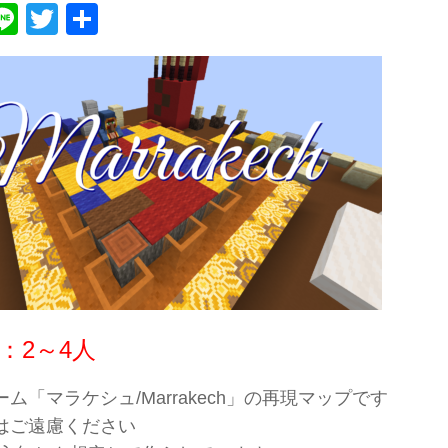
ebook
atena
Line
Twitter
共
有
：2～4人
ム「マラケシュ/Marrakech」の再現マップです
はご遠慮ください