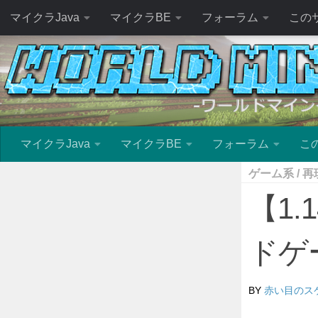
マイクラJava
マイクラBE
フォーラム
この
マイクラJava
マイクラBE
フォーラム
こ
ゲーム系
/
再
【1.
ドゲ
BY
赤い目のス