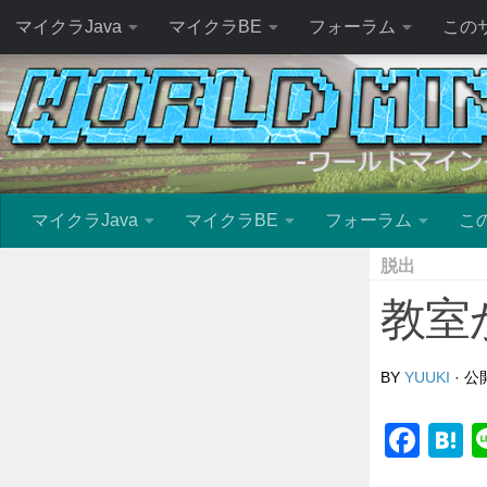
マイクラJava
マイクラBE
フォーラム
この
マイクラJava
マイクラBE
フォーラム
こ
脱出
教室か
BY
YUUKI
· 
Fac
H