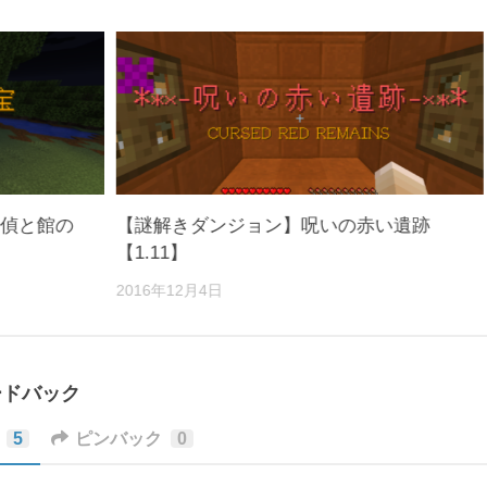
 探偵と館の
【謎解きダンジョン】呪いの赤い遺跡
【1.11】
2016年12月4日
ードバック
5
ピンバック
0