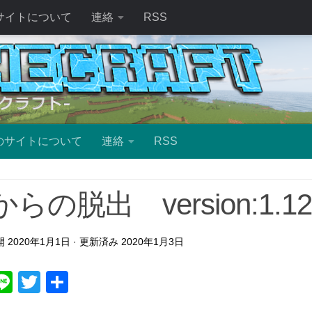
サイトについて
連絡
RSS
のサイトについて
連絡
RSS
らの脱出 version:1.12
公開
2020年1月1日
· 更新済み
2020年1月3日
ebook
atena
Line
Twitter
共
有