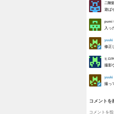
二階堂
遊ば
pumi 
入っ
yuuki
修正
ヒロ/H
撮影
yuuki
撮っ
コメントを
コメントを投