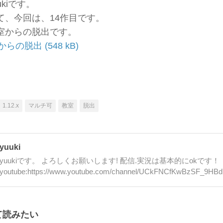
kiです。
て、今回は、14作目です。
室からの脱出です。
からの脱出
1.12.x
マルチ可
教室
脱出
yuuki
yuukiです。 よろしくお願いします! 配信.実況は基本的にokです！
youtube:https://www.youtube.com/channel/UCkFNCfKwBzSF_9HB
て読みたい