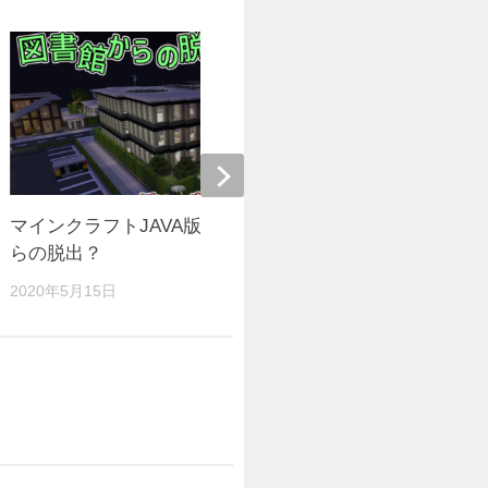
マインクラフトJAVA版1.14.4 図書館か
謎の所から
らの脱出？
【1.13x】
2020年5月15日
2019年2月2