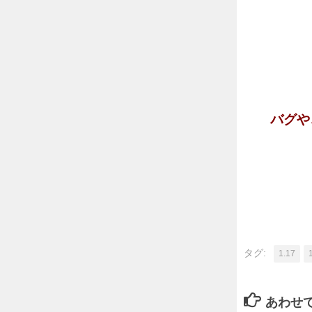
バグや
タグ:
1.17
あわせ