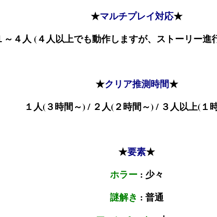
★
マルチプレイ対応
★
１～４人 (４人以上でも動作しますが、ストーリー進
★
クリア推測時間
★
１人(３時間～) / ２人(２時間～) / ３人以上(１
★
要素
★
ホラー
: 少々
謎解き
: 普通