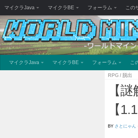
マイクラJava
マイクラBE
フォーラム
この
マイクラJava
マイクラBE
フォーラム
こ
RPG
/
脱出
【謎
【1.
BY
さとにゃん