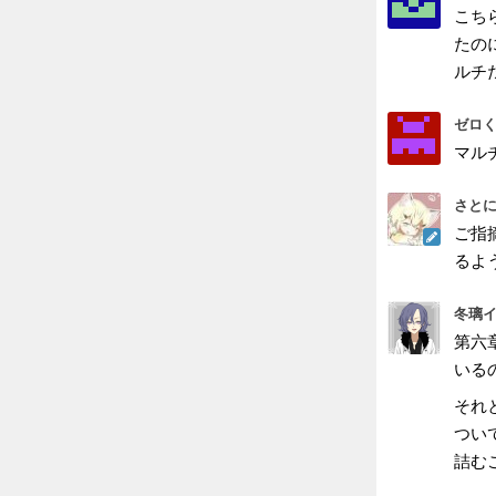
こち
たの
ルチ
ゼロく
マル
さとに
ご指
るよ
冬璃イ
第六
いる
それ
つい
詰む