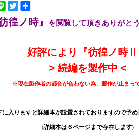
ebook
atena
Line
Twitter
共
有
彷徨ノ時
』
を閲覧して頂きありがと
好評により『彷徨ノ時Ⅱ
> 続編を製作中 <
※現在製作者の都合が合わない為、製作が止まっ
ドに入りますと詳細本が設置されておりますので予め
(詳細本は６ページまで存在します)