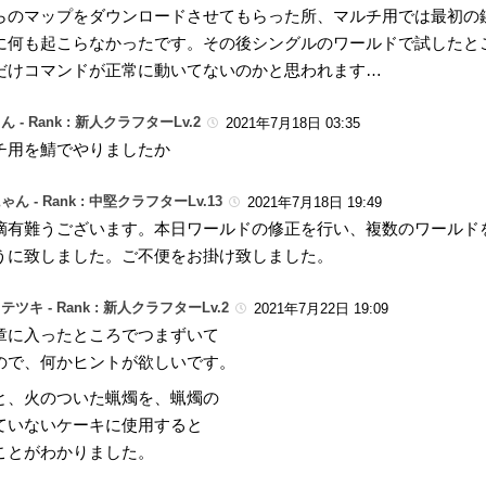
らのマップをダウンロードさせてもらった所、マルチ用では最初の
に何も起こらなかったです。その後シングルのワールドで試したと
だけコマンドが正常に動いてないのかと思われます…
ん -
Rank : 新人クラフターLv.2
2021年7月18日 03:35
チ用を鯖でやりましたか
ゃん -
Rank : 中堅クラフターLv.13
2021年7月18日 19:49
摘有難うございます。本日ワールドの修正を行い、複数のワールド
うに致しました。ご不便をお掛け致しました。
テツキ -
Rank : 新人クラフターLv.2
2021年7月22日 19:09
章に入ったところでつまずいて
ので、何かヒントが欲しいです。
と、火のついた蝋燭を、蝋燭の
ていないケーキに使用すると
ことがわかりました。