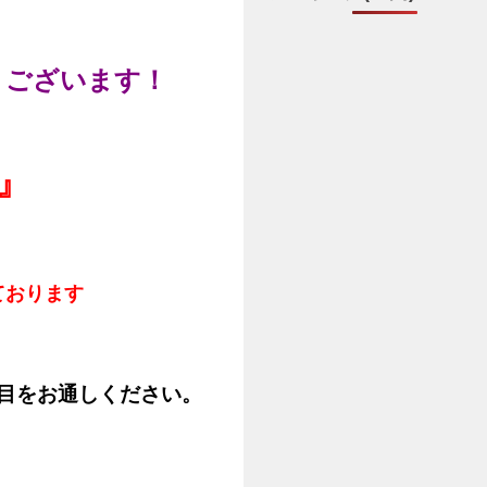
うございます！
』
ております
目をお通しください。