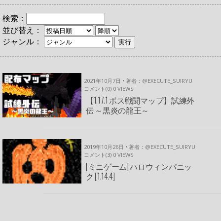
検索：
並び替え：
ジャンル：
2021年10月7日 • 著者：@EXECUTE_SUIRYU
コメント(0)
0
VIEWS
【1.17.1 ボス戦闘マップ】試練外
伝 ～黒炎の龍王～
2019年10月26日 • 著者：@EXECUTE_SUIRYU
コメント(3)
0
VIEWS
[ミニゲーム] ハロウィンパニッ
ク [1.14.4]