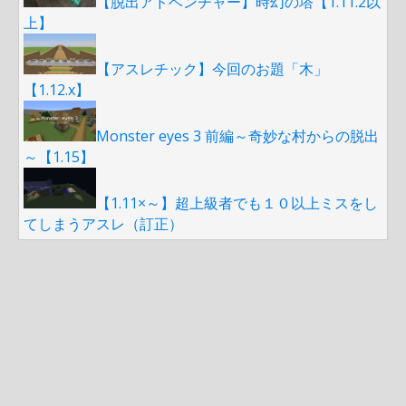
【脱出アドベンチャー】時幻の塔【1.11.2以
上】
【アスレチック】今回のお題「木」
【1.12.x】
Monster eyes 3 前編～奇妙な村からの脱出
～【1.15】
【1.11×～】超上級者でも１０以上ミスをし
てしまうアスレ（訂正）