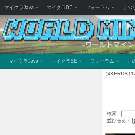
マイクラJava
マイクラBE
フォーラム
この
マイクラJava
マイクラBE
フォーラム
こ
@KEROST1
検索：
並び替え：