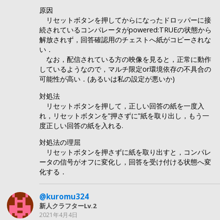
原因
リセットボタンを押してからになったドロッパーに接
続されているコンパレータがpowered:TRUEの状態から
解放されず，回答確認用のチェストへ紙がコピーされな
い．
なお，配信されている方の映像を見ると，正常に動作
しているようなので，マルチ限定or環境依存の不具合の
可能性が高い．(あるいは私の設定が悪いか)
対処法
リセットボタンを押して，正しい回答の紙を一度入
れ，リセットボタンを”押さずに”紙を取り出し，もう一
度正しい回答の紙を入れる.
対処法の理屈
リセットボタンを押さずに紙を取り出すと，コンパレ
ータの信号がオフに変化し，回答を受け付ける状態へ変
化する．
@kuromu324
新人クラフターLv.2
2021年4月4日