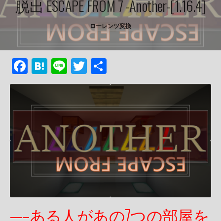
脱出 ESCAPE FROM 7 -another-[1.16.4]
ローレンツ変換
F
H
Li
T
共
ac
at
n
w
有
e
e
e
itt
b
n
er
o
a
o
k
—–ある人があの7つの部屋を