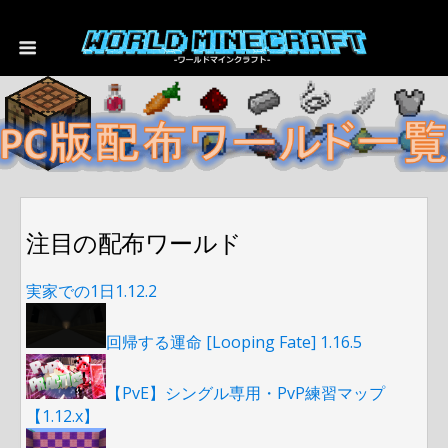
注目の配布ワールド
実家での1日1.12.2
回帰する運命 [Looping Fate] 1.16.5
【PvE】シングル専用・PvP練習マップ
【1.12.x】