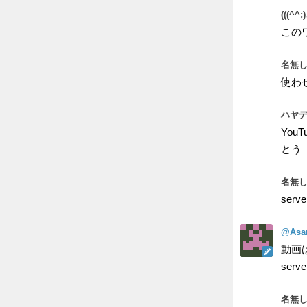
(((^^;
この
名無し
使わ
ハヤデ
Yo
とう
名無し
ser
@Asa
動画
se
名無し