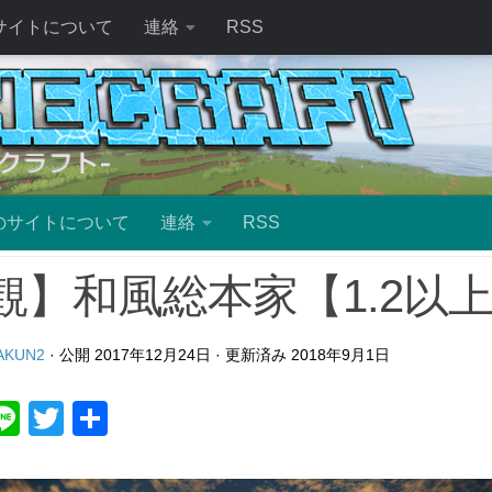
サイトについて
連絡
RSS
のサイトについて
連絡
RSS
観】和風総本家【1.2以
AKUN2
· 公開
2017年12月24日
· 更新済み
2018年9月1日
ebook
atena
Line
Twitter
共
有