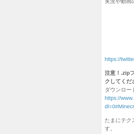
実況や動画
https://twi
注意！.zi
クしてくだ
ダウンロード
https://w
dl=0#Minecr
たまにテク
す。