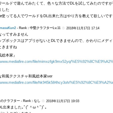
ワールドで遊んでみたくて、色々な方法でDLを試してみたのです
ました
hone使ってる人でワールドをDL出来た方はやり方を教えて欲しいです
masaKun2
-
Rank : 中堅クラフターLv.11
2018年11月17日 17:14
なってすみません
ップボックスはアプリがないとDLできませんので、かわりにメディ
ときますね
風総本家』
://www.mediafire.com/file/mimxzfgk9mx52yq/%E5%92%8C%
な和風テクスチャ和風総本家ver
://www.mediafire.com/file/hk945k584hcy3oh/%E5%92%
のクラフター -
Rank : なし
2018年11月17日 19:03
L出来ました｡ﾟ(ﾟ＾ω＾ﾟ)ﾟ｡