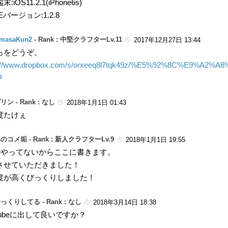
:iOS11.2.1(iPhone6s)
Eバージョン:1.2.8
masaKun2
-
Rank : 中堅クラフターLv.11
2017年12月27日 13:44
らをどうぞ。
s://www.dropbox.com/s/orxeeq8l7tqk49z/%E5%92%8C%
リン -
Rank : なし
2018年1月1日 01:43
度たけぇ
のコメ垢 -
Rank : 新人クラフターLv.9
2018年1月1日 19:55
tterやってないからここに書きます。
させていただきました！
度が高くびっくりしました！
っくりしてる -
Rank : なし
2018年3月14日 18:38
Tubeに出して良いですか？