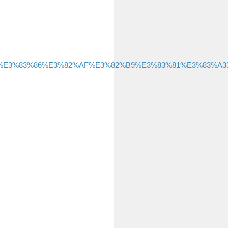
E9%A2%A8%E3%83%86%E3%82%AF%E3%82%B9%E3%83%81%E3%8