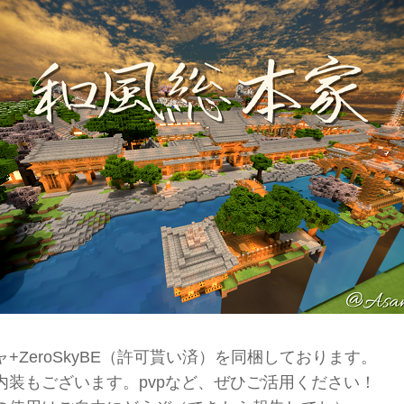
+ZeroSkyBE（許可貰い済）を同梱しております。
内装もございます。pvpなど、ぜひご活用ください！