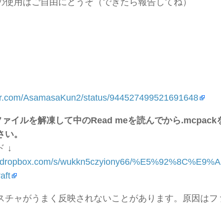
の使用はご自由にどうぞ（できたら報告してね）
tter.com/AsamasaKun2/status/944527499521691648
pファイルを解凍して中のRead meを読んでから.mcpa
さい。
 ↓
ww.dropbox.com/s/wukkn5czyiony66/%E5%92%8C%
aft
スチャがうまく反映されないことがあります。原因はフ