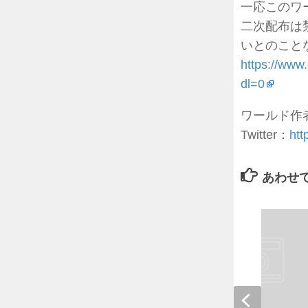
一応このワ
二次配布は
いとのことなの
https://
dl=0
ワールド作者
Twitter：
htt
あわせ