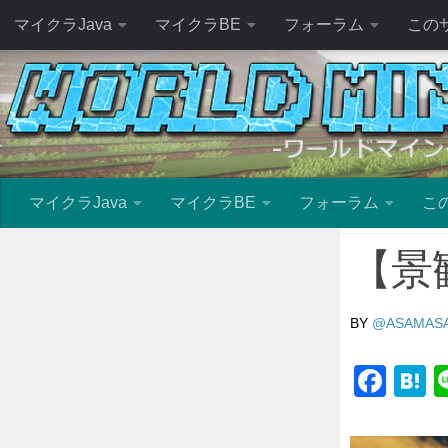
マイクラJava
マイクラBE
フォーラム
この
マイクラJava
マイクラBE
フォーラム
こ
【景
BY
@ASAMAS
Fac
H