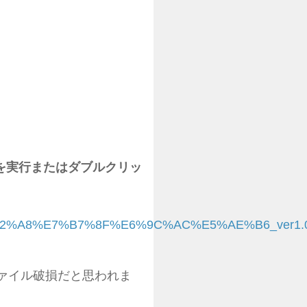
ckを実行またはダブルクリッ
E9%A2%A8%E7%B7%8F%E6%9C%AC%E5%AE%B6_ver1.0
ァイル破損だと思われま