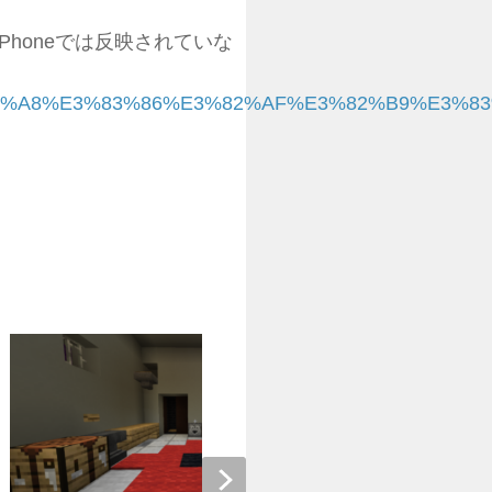
honeでは反映されていな
%8C%E9%A2%A8%E3%83%86%E3%82%AF%E3%82%B9%