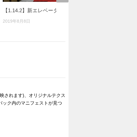
【1.14.2】新エレベーターからの脱出
【アスレチック】
Stone【1.
2019年8月8日
2015年8月27
反映されます)、オリジナルテクス
「パック内のマニフェストが見つ