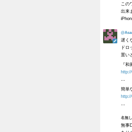
この
出来
iP
@Asa
遅く
ドロ
置い
『和
http
…
簡単
http
…
名無し
無事D