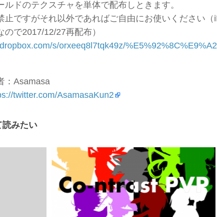
ールドのテクスチャを単体で配布しときます。
禁止ですがそれ以外であればご自由にお使いください（iP
で2017/12/27再配布）
www.dropbox.com/s/orxeeq8l7tqk49z/%E5%92
：Asamasa
ps://twitter.com/AsamasaKun2
て読みたい