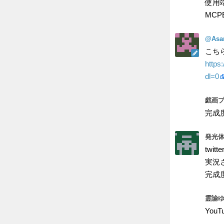
使用端末
MCP
@Asa
こち
http
dl=0
戯画プ
完成
発光体
twi
実況
完成
霊諭ゆ
You