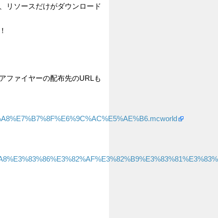
が、リソースだけがダウンロード
！
アファイヤーの配布先のURLも
E9%A2%A8%E7%B7%8F%E6%9C%AC%E5%AE%B6.mcworld
8C%E9%A2%A8%E3%83%86%E3%82%AF%E3%82%B9%E3%83%81%E