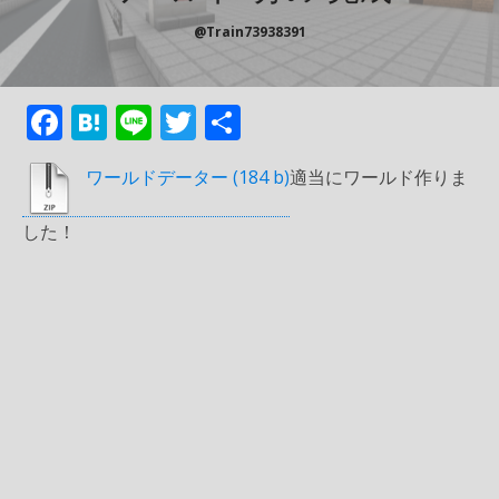
@train73938391
F
H
Li
T
共
ac
at
n
w
有
ワールドデーター
適当にワールド作りま
e
e
e
itt
b
n
er
した！
o
a
o
k