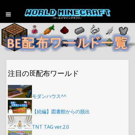
注目のBE配布ワールド
モダンハウス^^
【続編】図書館からの脱出
TNT TAG ver.2.0