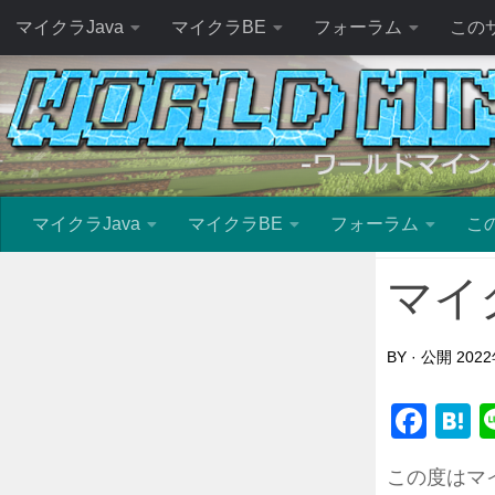
マイクラJava
マイクラBE
フォーラム
この
マイクラJava
マイクラBE
フォーラム
こ
マイ
BY
· 公開
202
Fac
H
この度はマ