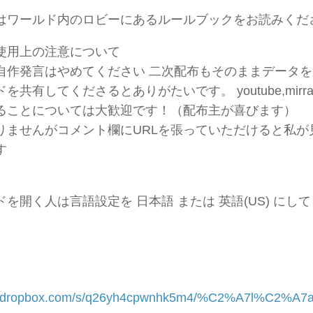
はワールド内のロビーにあるルールブックをお読みくだ
使用上の注意について
自作発言はやめてください 二次配布もそのままデータを送
を共有してくださるとありがたいです。 youtube,mirr
ることについては大歓迎です！（配布主が喜びます）
りませんがコメント欄にURLを張っていただけると私が
す
を開く人は言語設定を 日本語 または 英語(US) にし
↓
www.dropbox.com/s/q26yh4cpwnhk5m4/%C2%A