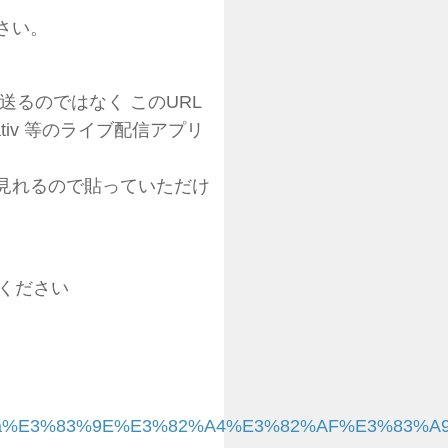
さい。
るのではなく このURL
ativ 等のライブ配信アプリ
見れるので貼っていただけ
てください
7l%C2%A7a%E3%83%9E%E3%82%A4%E3%82%AF%E