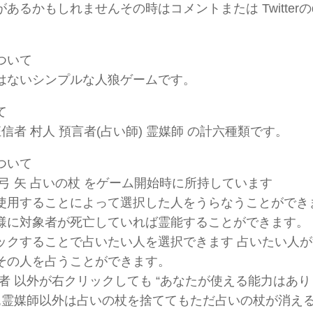
あるかもしれませんその時はコメントまたは Twitter
。
ついて
はないシンプルな人狼ゲームです。
て
狂信者 村人 預言者(占い師) 霊媒師 の計六種類です。
ついて
弓 矢 占いの杖 をゲーム開始時に所持しています
使用することによって選択した人をうらなうことができ
様に対象者が死亡していれば霊能することができます。 
ックすることで占いたい人を選択できます 占いたい人
その人を占うことができます。
言者 以外が右クリックしても “あなたが使える能力はあ
者,霊媒師以外は占いの杖を捨ててもただ占いの杖が消え