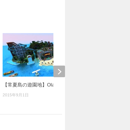
【常夏島の遊園地】Olann Island【景観】
【景観】マ
2015年9月1日
2016年6月19