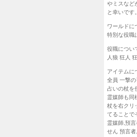
やミスなどが
と幸いです
ワールドに
特別な役職
役職につい
人狼 狂人 
アイテムに
全員 一撃の
占いの杖を
霊媒師も同
杖を右クリ
てることで
霊媒師,預
せん 預言