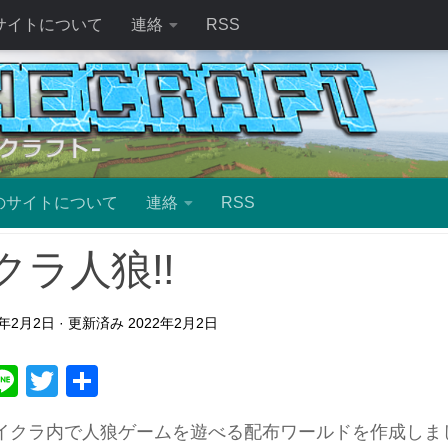
サイトについて
連絡
RSS
のサイトについて
連絡
RSS
クラ人狼!!
2年2月2日
· 更新済み
2022年2月2日
ebook
atena
Line
Twitter
共
有
イクラ内で人狼ゲームを遊べる配布ワールドを作成しまし