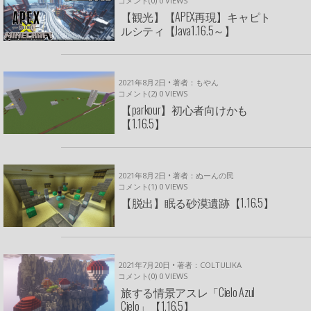
コメント(0)
0
VIEWS
【観光】【APEX再現】キャピト
ルシティ【Java1.16.5～】
2021年8月2日 • 著者：もやん
コメント(2)
0
VIEWS
【parkour】初心者向けかも
【1.16.5】
2021年8月2日 • 著者：ぬーんの民
コメント(1)
0
VIEWS
【脱出】眠る砂漠遺跡【1.16.5】
2021年7月20日 • 著者：COLTULIKA
コメント(0)
0
VIEWS
旅する情景アスレ「Cielo Azul
Cielo」【1.16.5】