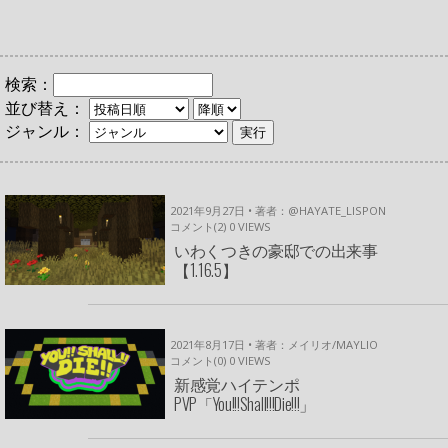
検索：
並び替え：
ジャンル：
2021年9月27日 • 著者：@HAYATE_LISPON
コメント(2)
0
VIEWS
いわくつきの豪邸での出来事
【1.16.5】
2021年8月17日 • 著者：メイリオ/MAYLIO
コメント(0)
0
VIEWS
新感覚ハイテンポ
PVP「You!!!Shall!!!Die!!!」