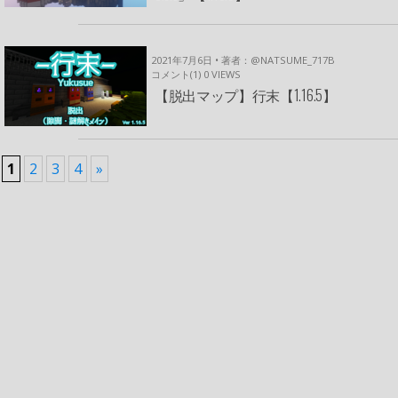
2021年7月6日 • 著者：@NATSUME_717B
コメント(1)
0
VIEWS
【脱出マップ】行末【1.16.5】
1
2
3
4
»