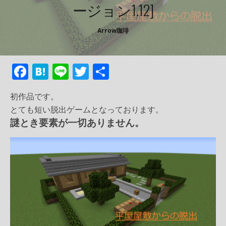
ージョン1.12]
Arrow珈琲
F
H
Li
T
共
ac
at
n
w
有
初作品です。
e
e
e
itt
とても短い脱出ゲームとなっております。
b
n
er
謎とき要素が一切ありません。
o
a
o
k