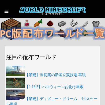
注目の配布ワールド
【景観】当初案の新国立競技場 再現
【1.16.3】ハロウィーンお化け屋敷
【景観】ディズニー・ドリーム 1:1スケー
ル再現