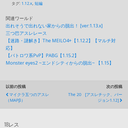
タグ:
1.12.x
,
短編
関連ワールド
出れそうで出れない家からの脱出！ [ver:1.13.x]
三つ巴アスレレース
【迷路・謎解き】The MEILO4+【1.12.2】【マルチ対
応】
【バトロワ系PvP】PABG【1.15.2】
Monster eyes2 ~エンドシティからの脱出~ 【1.15】
以前の投稿
次の投稿
マイクラ五つのアスレ
The 20 [アスレチック、バー
（MAPβ）
ジョン1.12]
18レス