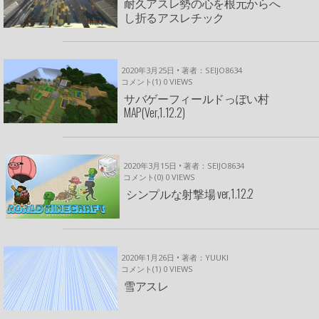
耐久アスレ勢の心を根元からへ
し折るアスレチック
2020年3月25日 • 著者：SEIJO8634
コメント(1)
0
VIEWS
サバゲーフィールドっぽい村
MAP(Ver,1.12.2)
2020年3月15日 • 著者：SEIJO8634
コメント(0)
0
VIEWS
シンプルな射撃場 ver,1.12.2
2020年1月26日 • 著者：YUUKI
コメント(1)
0
VIEWS
雪アスレ