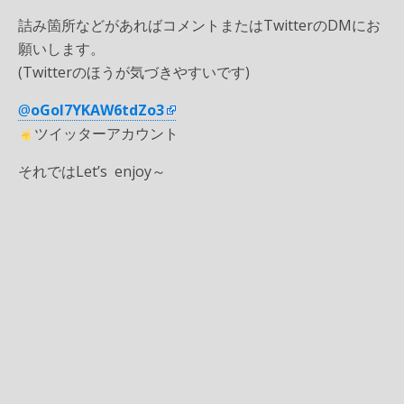
詰み箇所などがあればコメントまたはTwitterのDMにお
願いします。
(Twitterのほうが気づきやすいです)
@
oGoI7YKAW6tdZo3
ツイッターアカウント
それではLet’s enjoy～