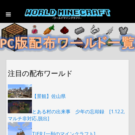
注目の配布ワールド
【景観】佐山県
とある村の出来事 少年の忘却録 [1.12.2,
マルチ非対応,脱出]
TIER [一列のマインクラフト]