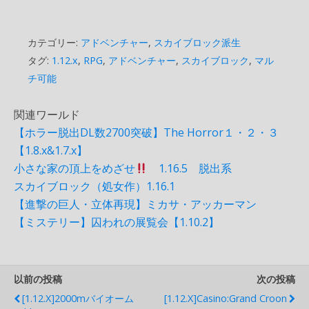
カテゴリー:
アドベンチャー
,
スカイブロック派生
タグ:
1.12.x
,
RPG
,
アドベンチャー
,
スカイブロック
,
マル
チ可能
関連ワールド
【ホラー脱出DL数2700突破】The Horror１・２・３
【1.8.x&1.7.x】
小さな家の頂上をめざせ
1.16.5 脱出系
スカイブロック（処女作）1.16.1
【進撃の巨人・立体再現】ミカサ・アッカーマン
【ミステリー】囚われの展覧会【1.10.2】
以前の投稿
次の投稿
[1.12.x]2000mバイオーム
[1.12.x]Casino:Grand Croon