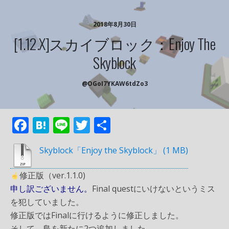
2018年8月30日
[1.12.x]スカイブロック：Enjoy The
Skyblock
@oGoI7YKAW6tdZo3
F
H
Li
T
共
ac
at
n
w
有
Skyblock「Enjoy the Skyblock」
e
e
e
itt
b
n
er
修正版（ver.1.1.0)
o
a
申し訳ございません。
Final questにいけないというミス
o
を犯していました。
修正版ではFinalに行けるように修正しました。
k
そして、島を新たに2つ追加しました