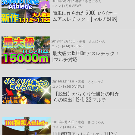
2019年5月2日 • 著者：さとにゃん
コメント(5)
0
VIEWS
簡単に作られた5,000mバイオー
ムアスレチック！ [マルチ対応]
2018年12月16日 • 著者：さとにゃん
コメント(14)
0
VIEWS
最大級の15,000mアスレチック！
[マルチ対応]
2018年8月13日 • 著者：さとにゃん
コメント(26)
0
VIEWS
【脱出】からくり仕掛けの町か
らの脱出 1.12~1.12.2 マルチ
2018年7月23日 • 著者：さとにゃん
コメント(10)
0
VIEWS
[101種類]アスレチック・1.11.2~/