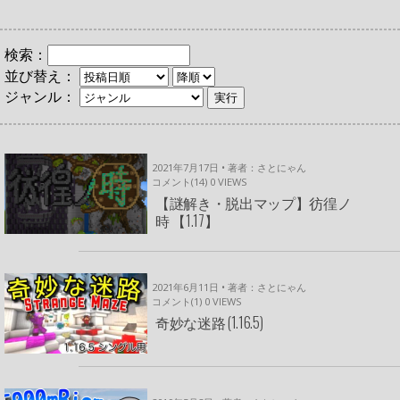
検索：
並び替え：
ジャンル：
2021年7月17日 • 著者：さとにゃん
コメント(14)
0
VIEWS
【謎解き・脱出マップ】彷徨ノ
時 【1.17】
2021年6月11日 • 著者：さとにゃん
コメント(1)
0
VIEWS
奇妙な迷路 (1.16.5)