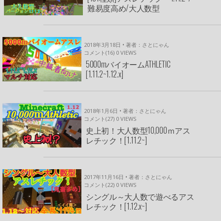
難易度高め/大人数型
2018年3月18日 • 著者：さとにゃん
コメント(16)
0
VIEWS
5000mバイオームATHLETIC
[1.11.2~1.12.x]
2018年1月6日 • 著者：さとにゃん
コメント(27)
0
VIEWS
史上初！大人数型10,000ｍアス
レチック！[1.11.2~]
2017年11月16日 • 著者：さとにゃん
コメント(22)
0
VIEWS
シングル～大人数で遊べるアス
レチック！[1.12.x~]