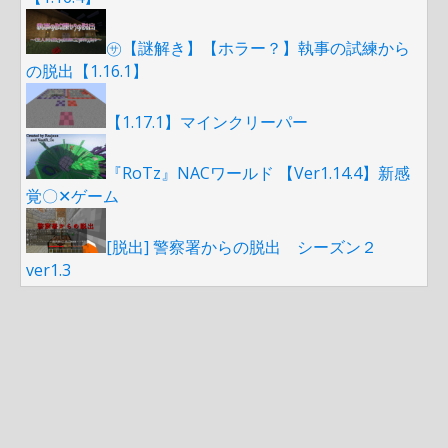
㋚【謎解き】【ホラー？】執事の試練から
の脱出【1.16.1】
【1.17.1】マインクリーパー
『RoTz』NACワールド 【Ver1.14.4】新感
覚〇✕ゲーム
[脱出] 警察署からの脱出 シーズン２
ver1.3