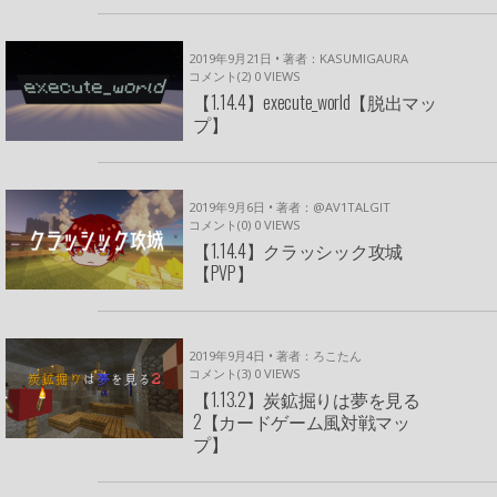
2019年9月21日 • 著者：KASUMIGAURA
コメント(2)
0
VIEWS
【1.14.4】execute_world【脱出マッ
プ】
2019年9月6日 • 著者：@AV1TALGIT
コメント(0)
0
VIEWS
【1.14.4】クラッシック攻城
【PVP】
2019年9月4日 • 著者：ろこたん
コメント(3)
0
VIEWS
【1.13.2】炭鉱掘りは夢を見る
2【カードゲーム風対戦マッ
プ】