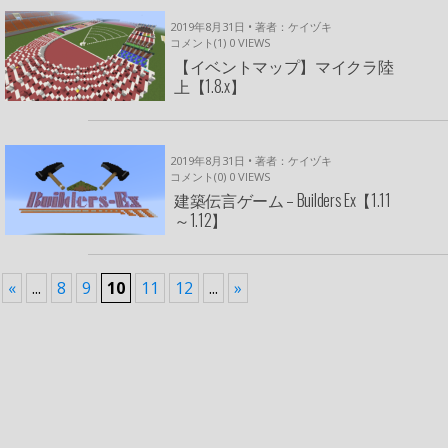
2019年8月31日 • 著者：ケイヅキ
コメント(1)
0
VIEWS
【イベントマップ】マイクラ陸
上【1.8.x】
2019年8月31日 • 著者：ケイヅキ
コメント(0)
0
VIEWS
建築伝言ゲーム – Builders Ex【1.11
～1.12】
«
...
8
9
10
11
12
...
»