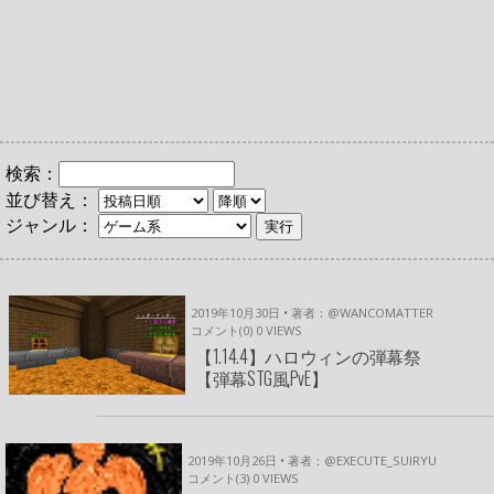
検索：
並び替え：
ジャンル：
2019年10月30日 • 著者：@WANCOMATTER
コメント(0)
0
VIEWS
【1.14.4】ハロウィンの弾幕祭
【弾幕STG風PvE】
2019年10月26日 • 著者：@EXECUTE_SUIRYU
コメント(3)
0
VIEWS