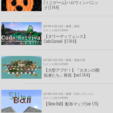
[ミニゲーム] ハロウィンパニッ
ク [1.14.4]
2019年10月22日 • 著者：斜向
コメント(4)
0
VIEWS
【タワーディフェンス】
Code:Survival【1.14.4】
2019年10月19日 • 著者：双魚の宮
コメント(4)
0
VIEWS
【大型アプデ！】『カタンの開
拓者たち』再現【ver1.14.4】
2019年10月14日 • 著者：KZKっていう人
コメント(0)
0
VIEWS
【Slime Ball】配布マップ [ver 1.15]