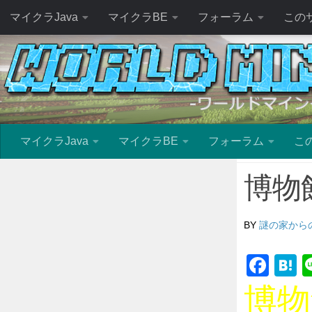
マイクラJava
マイクラBE
フォーラム
この
マイクラJava
マイクラBE
フォーラム
こ
博物
BY
謎の家から
Fac
H
博物