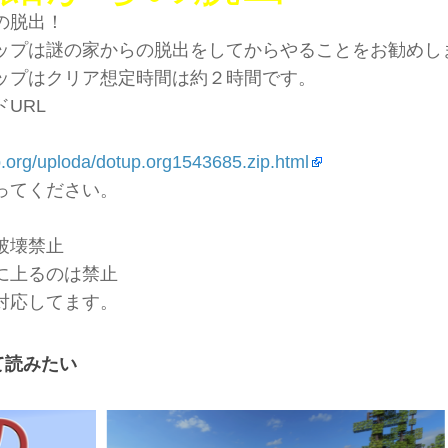
の脱出！
ップは謎の家からの脱出をしてからやることをお勧めし
ップはクリア想定時間は約２時間です。
ドURL
p.org/uploda/dotup.org1543685.zip.html
ってください。
破壊禁止
に上るのは禁止
対応してます。
て読みたい