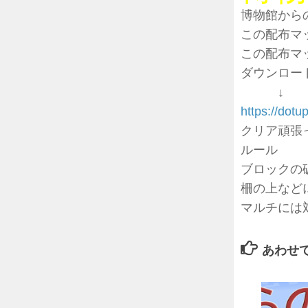
博物館から
この配布マ
この配布マ
ダウンロー
↓
https://dotu
クリア頑張
ルール
ブロックの
柵の上など
マルチには
あわせ