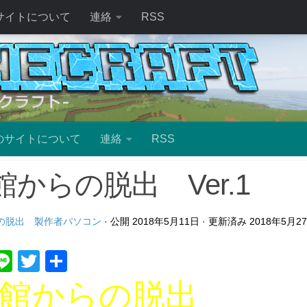
サイトについて
連絡
RSS
のサイトについて
連絡
RSS
館からの脱出 Ver.1
の脱出 製作者パソコン
· 公開
2018年5月11日
· 更新済み
2018年5月2
ebook
atena
Line
Twitter
共
有
館からの脱出