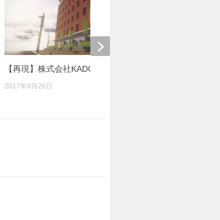
【再現】株式会社KADOKAWA本社ビル
出れそうで
[ver:1.13.x]
2017年9月26日
2019年3月10