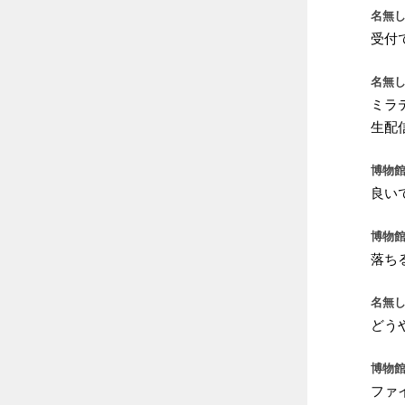
名無し
受付
名無し
ミラ
生配
博物館
良い
博物館
落ち
名無し
どう
博物館
ファ