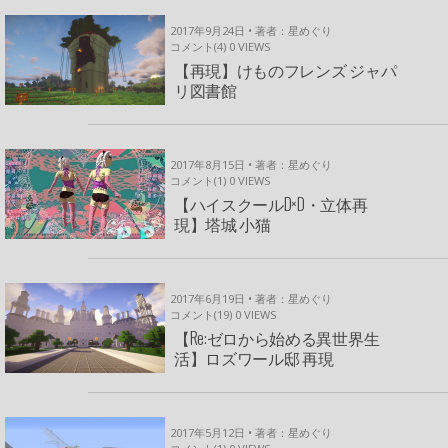
2017年9月24日 • 著者：星めぐり
コメント(4)
0
VIEWS
【再現】けものフレンズ ジャパ
リ図書館
2017年8月15日 • 著者：星めぐり
コメント(1)
0
VIEWS
【ハイスクールD×D・立体再
現】塔城 小猫
2017年6月19日 • 著者：星めぐり
コメント(19)
0
VIEWS
【Re:ゼロから始める異世界生
活】ロズワール邸 再現
2017年5月12日 • 著者：星めぐり