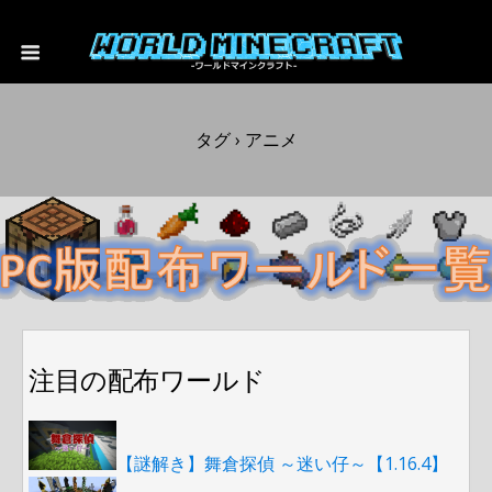
タグ › アニメ
注目の配布ワールド
【謎解き】舞倉探偵 ～迷い仔～【1.16.4】