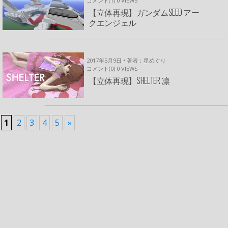
コメント(1)
0
VIEWS
【立体再現】ガンダムSEED アー
クエンジェル
2017年5月9日 • 著者：星めぐり
コメント(0)
0
VIEWS
【立体再現】SHELTER 凛
1
2
3
4
5
»