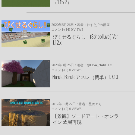
（1.15.2）
2020年3月26日 • 著者：れすとJPの部屋
コメント(14)
0
VIEWS
ぴくせるぐらし！(School Live!) Ver
1.12.x
2020年3月26日 • 著者：@LISA_NARUTO
コメント(0)
0
VIEWS
Naruto,Borutoアスレ（簡単）1.7.10
2017年10月22日 • 著者：星めぐり
コメント(0)
0
VIEWS
【景観】ソードアート・オンラ
イン 55層再現