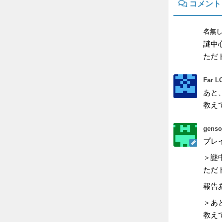
コメント
名無し
謎中
ただ
Far 
あと
教え
genso
プレ
＞謎
ただ
報告
＞あ
教え