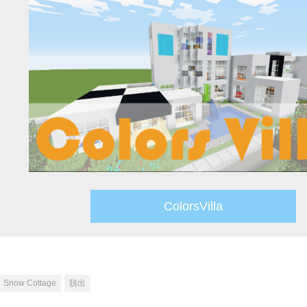
ColorsVilla
Snow Cottage
脱出