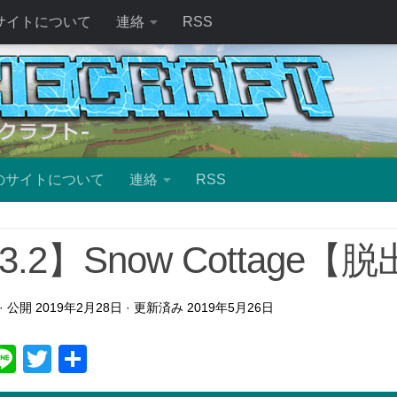
サイトについて
連絡
RSS
のサイトについて
連絡
RSS
13.2】Snow Cottage【
· 公開
2019年2月28日
· 更新済み
2019年5月26日
ebook
atena
Line
Twitter
共
有