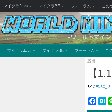
マイクラJava
マイクラBE
フォーラム
この
マイクラJava
マイクラBE
フォーラム
こ
脱出
【1.
BY
GENSO_IZ
Fac
H