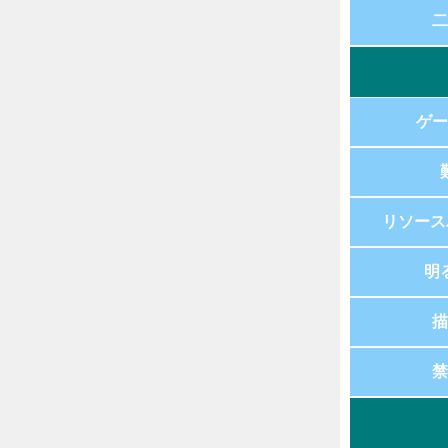
二
ゲー
リソース
明
描
禁