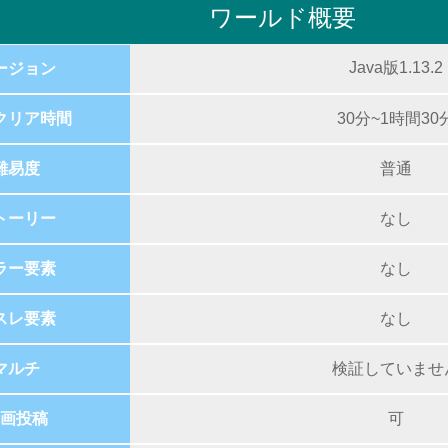
ワールド概要
Java版1.13.2
ージョン
クリア時間
30分~1時間30
難易度
普通
トーリー
なし
ラー要素
なし
スレ要素
なし
マルチ
検証していませ
画投稿
可