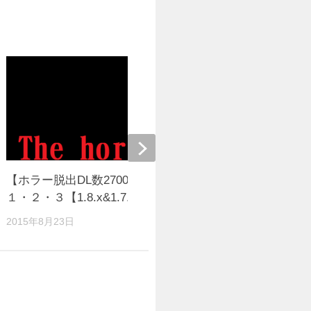
【ホラー脱出DL数2700突破】The Horror
【脱出】「
１・２・３【1.8.x&1.7.x】
豪邸からの脱出
2015年8月23日
2021年3月6