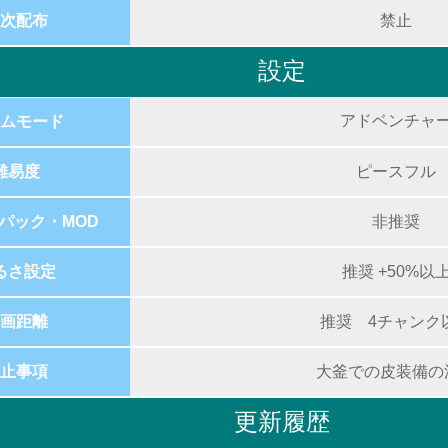
次配布
禁止
設定
アドベンチャ
ムモード
難易度
ピースフル
パック・MOD
非推奨
るさ設定
推奨 +50%以
画距離
推奨 4チャンク
止事項
大釜での皮装備の
更新履歴