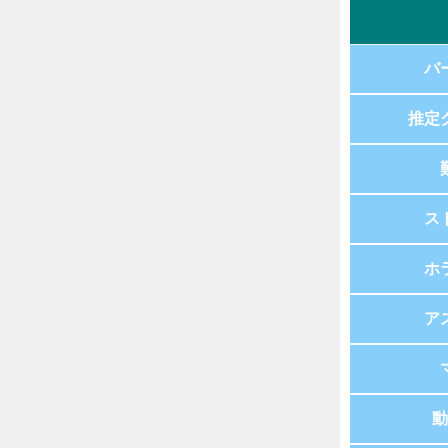
バ
推定
ス
ホ
ア
動