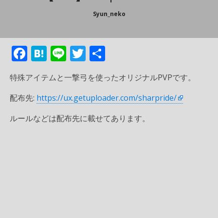
Syun_neko
F
H
Li
T
共
ac
at
n
w
有
特殊アイテムと一撃弓を使ったオリジナルPVPです。
e
e
e
itt
b
n
er
配布先:
https://ux.getuploader.com/sharpride/
o
a
ルールなどは配布先に載せてあります。
o
k