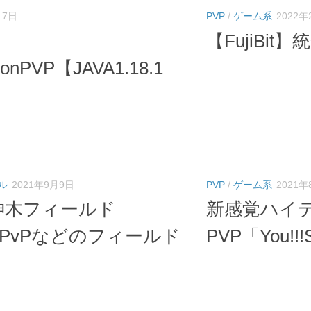
月7日
PVP
/
ゲーム系
2022年
】
【FujiBit
tionPVP【JAVA1.18.1
ル
2021年9月9日
PVP
/
ゲーム系
2021年
神木フィールド
新感覚ハイ
.1 PvPなどのフィールド
PVP「You!!!Sh
！