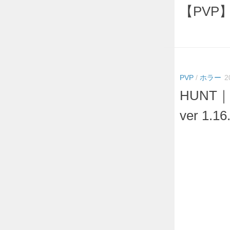
【PVP】sh
PVP
/
ホラー
2
HUNT
ver 1.16