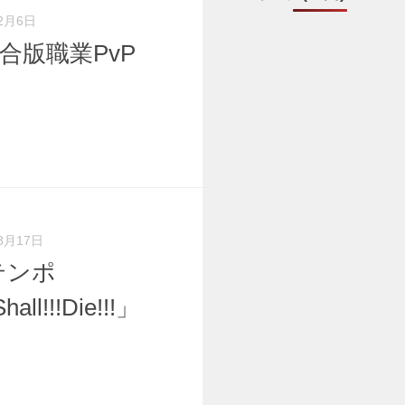
2月6日
】統合版職業PvP
8月17日
テンポ
all!!!Die!!!」