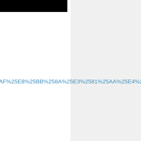
5AD%25AF%25E8%25BB%258A%25E3%2581%25AA%25E4%