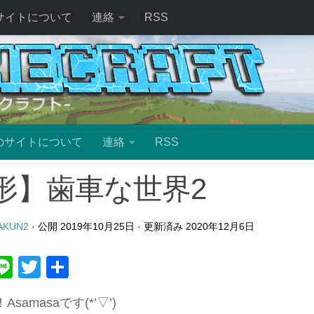
サイトについて
連絡
RSS
のサイトについて
連絡
RSS
形】歯車な世界2
AKUN2
· 公開
2019年10月25日
· 更新済み
2020年12月6日
ebook
atena
Line
Twitter
共
有
samasaです(*’▽’)