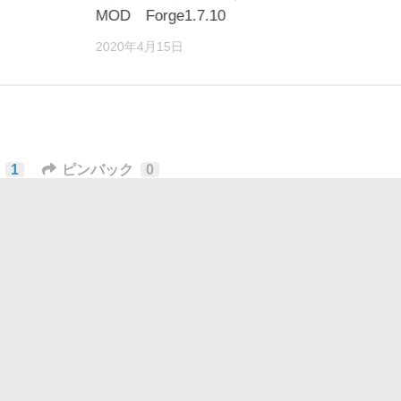
MOD Forge1.7.10
2020年4月15日
1
ピンバック
0
masaKun2
-
Rank : 中堅クラフターLv.11
2019年10月26日 22:29
にPV動画追加しましたー
たら見ていって(っ´ω｀c)
残す
稿するには
ログイン
してください。