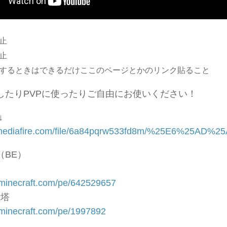
止
止
するときはできるだけここのページとかのリンク貼ること
したりPVPに使ったりご自由にお使いください！
↓
w.mediafire.com/file/6a84pqrw533fd8m/%25E6%2
（BE）
d-minecraft.com/pe/642529657
重塔
d-minecraft.com/pe/1997892