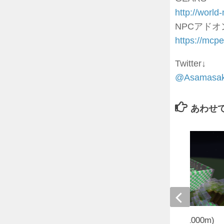
http://worl
NPCアドオン(
https://mcp
Twitter↓
@Asamasa
あわせ
~白緑アスレチック~ (1000m