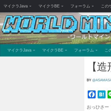
マイクラJava
マイクラBE
フォーラム
この
マイクラJava
マイクラBE
フォーラム
こ
【造
BY
@ASAMAS
Fac
H
おっひさー！A