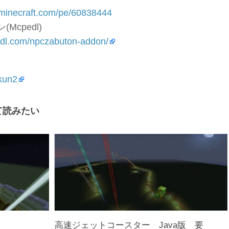
d-minecraft.com/pe/60838444
Mcpedl)
edl.com/npczabuton-addon/
kun2
て読みたい
)
高速ジェットコースター Java版 要