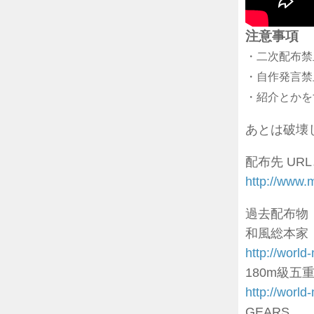
注意事項
・二次配布禁
・自作発言禁
・紹介とかを
あとは破壊
配布先 URL
http://ww
過去配布物
和風総本家
http://worl
180m級五
http://worl
GEARS