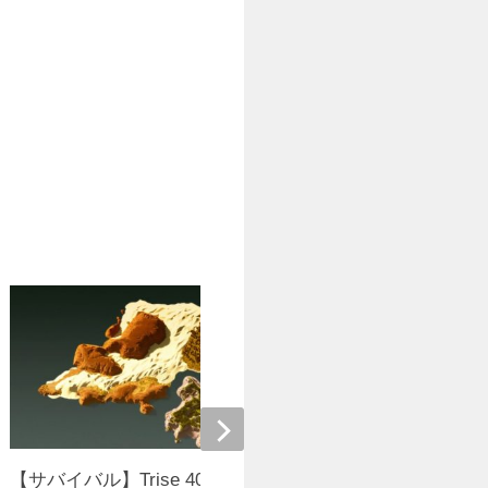
【サバイバル】Trise 4000×2500カスタム
【微ホラー