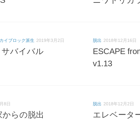
RS
ニワトリカラの
カイブロック派生
2019年3月2日
脱出
2018年12月16日
sts サバイバル
ESCAPE from
v1.13
2月8日
脱出
2018年12月2日
家からの脱出
エレベータ