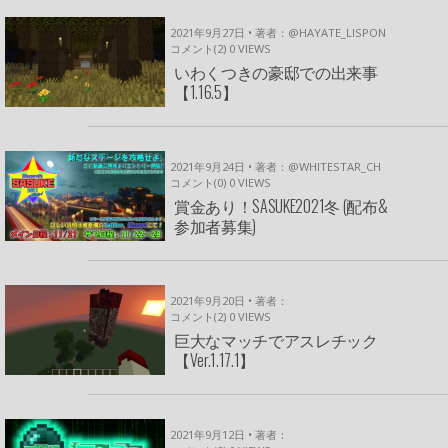
2021年9月27日 • 著者：@HAYATE_LISPON
コメント(2)
0
VIEWS
いわくつきの豪邸での出来事
【1.16.5】
2021年9月24日 • 著者：@WHITESTAR_CH
コメント(0)
0
VIEWS
賞金あり！SASUKE2021冬 (配布&
参加者募集)
2021年9月20日 • 著者：
コメント(2)
0
VIEWS
巨大なマッチでアスレチック
【Ver.1.17.1】
2021年9月12日 • 著者：