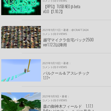
コメント(0)
0
VIEWS
【RPG】TUSB NEO β-beta
v0.0【1.10.2】
2021年9月11日 • 著者：@CRAFT2424
コメント(0)
0
VIEWS
越守マイクラ住宅パック2500
ver1.12.2以降用
2021年9月10日 • 著者：
コメント(0)
0
VIEWS
パルクール＆アスレチック
1.17+
2021年9月9日 • 著者：
コメント(0)
0
VIEWS
森の御神木フィールド 1.17.1