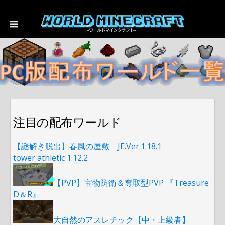
注目の配布ワールド
【謎解き脱出】春風の屋敷 JE.Ver.1.18.1
tower athletic 1.12.2
【PVP】宝物防衛＆奪取型PVP 『Treasure
D＆R』
大自然のアスレチック【中・上級者】