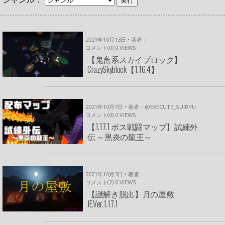
2021年10月13日 • 著者：
コメント(0)
0
VIEWS
【鬼畜系スカイブロック】
CrazySkyblock【1.16.4】
2021年10月7日 • 著者：@EXECUTE_SUIRYU
コメント(0)
0
VIEWS
【1.17.1 ボス戦闘マップ】試練外
伝 ～黒炎の龍王～
2021年10月3日 • 著者：
コメント(2)
0
VIEWS
【謎解き脱出】月の屋敷
JE.Ver.1.17.1