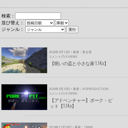
検索：
並び替え：
ジャンル：
2020年3月12日 • 著者：煮る茶
コメント(7)
0
VIEWS
【呪いの盃と小さな家 1.14.x】
2020年3月10日 • 著者：415PRODUCTION
コメント(1)
0
VIEWS
【アドベンチャー】ポーク・ピ
ット【1.14.x】
2019年12月18日 • 著者：TNMII