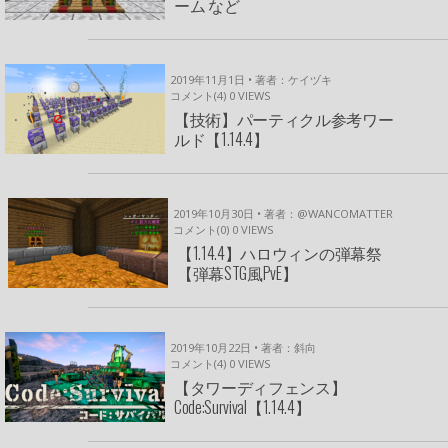
ーム など
2019年11月1日 • 著者：ケイヅキ
コメント(4)
0
VIEWS
【技術】パーティクル参考ワー
ルド【1.14.4】
2019年10月30日 • 著者：@WANCOMATTER
コメント(0)
0
VIEWS
【1.14.4】ハロウィンの弾幕祭
【弾幕STG風PvE】
2019年10月22日 • 著者：斜向
コメント(4)
0
VIEWS
【タワーディフェンス】
Code:Survival【1.14.4】