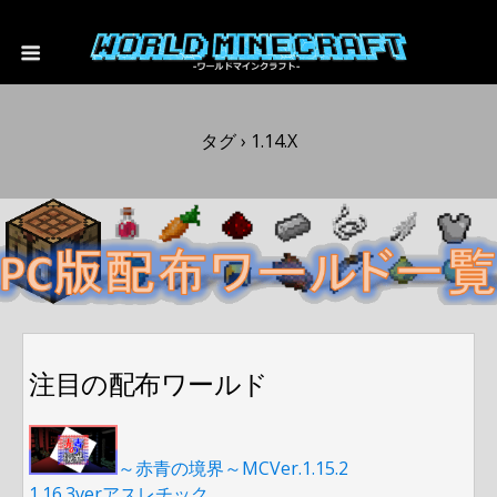
タグ › 1.14.x
注目の配布ワールド
～赤青の境界～MCVer.1.15.2
1.16.3verアスレチック