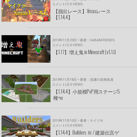
コメント(1)
0
VIEWS
【脱出レース】Xmasレース
【1.14.4】
2019年11月29日 • 著者：KABANFRIENDS
コメント(1)
0
VIEWS
【1.17】増え鬼 in Minecraft | v1.1.0
2019年11月18日 • 著者：浅瀬の深海魚達
コメント(2)
0
VIEWS
【1.14.4】小規模PvP用ステージ5
種+α
2019年11月10日 • 著者：ケイヅキ
コメント(1)
0
VIEWS
【1.14.4】Builders Ⅲ / 建築伝言ゲ