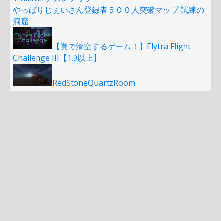
やっぱりじぇいさん登録者５００人突破マップ 試練の
洞窟
【翼で滑空するゲーム！】Elytra Flight
Challenge III【1.9以上】
RedStoneQuartzRoom