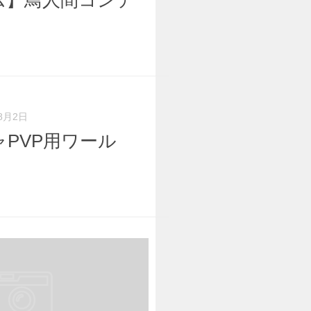
ム】鳥人間コンテ
8月2日
PVP用ワール