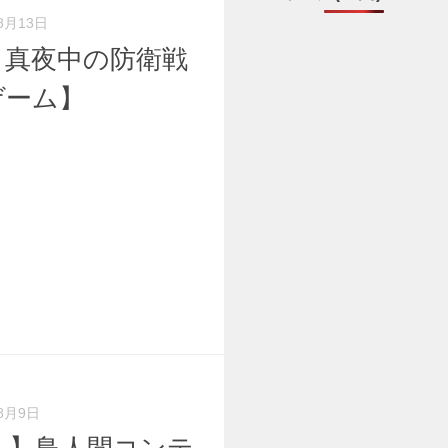
8月13日
～真夜中の防衛戦
ゲーム】
）
8月9日